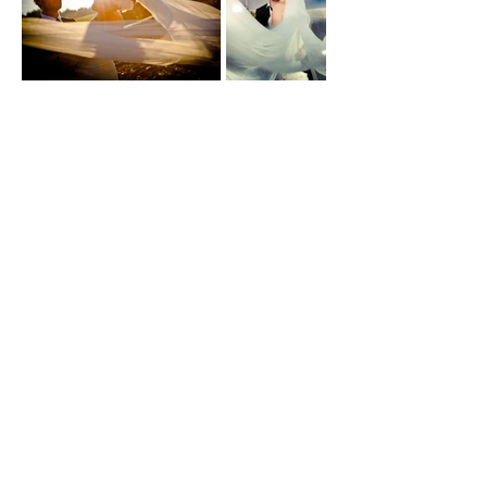
"Individuelle Einladungen,
Menükarten und Tischdeko."
"Kreatives Shooting am
Hochzeitstag und danach in einer
Autowerkstatt."
Impressum
Datenschutz
© 2022 sweetspot events